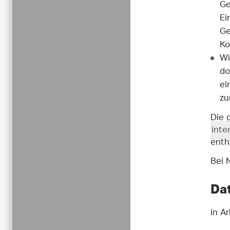
Ge
Ei
Ge
Ko
Wi
do
ei
zu
Die 
inte
enth
Bei 
Da
in A