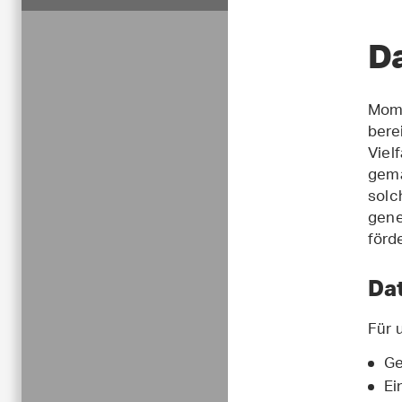
D
Mome
bere
Viel
gema
solc
gene
förd
Da
Für 
Ge
Ei