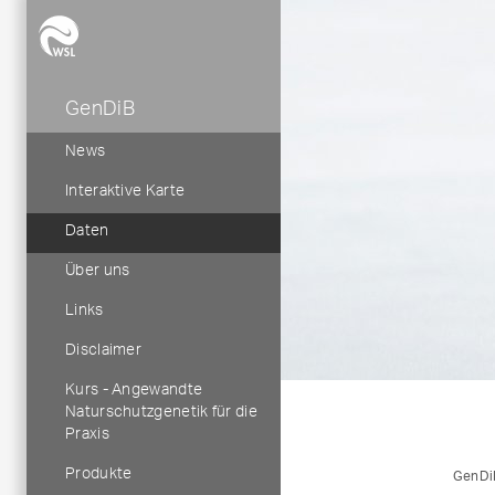
GenDiB
Hauptnavigation
News
Interaktive Karte
Daten
Über uns
Links
Disclaimer
Kurs - Angewandte
Naturschutzgenetik für die
Praxis
Produkte
GenDi