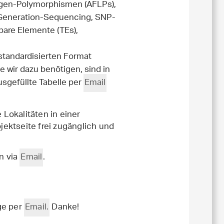
ängen-Polymorphismen (AFLPs),
-Generation-Sequencing, SNP-
bare Elemente (TEs),
 standardisierten Format
 wir dazu benötigen, sind in
sgefüllte Tabelle per
Email
Lokalitäten in einer
ojektseite frei zugänglich und
n via
Email
.
age per
Email.
Danke!